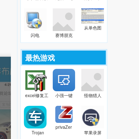
银软件
豹网页木
视频下载器
V1.7.0.1204
马清除器
(xmlbar)9.95
1.3
官方版
从单色图
片文件获
闪电
赛博朋克
取数据1.0
RMVB格
2077英俊
式转换器
亚洲男性
v11.0.5
捏脸预设
最热游戏
MOD
v2.66
excel修复工
小强一键
怪物猎人
具
重装系统
世界冰原
DataNumen
v2.2.1 官
多层男性
Excel
方版
冬装MOD
Repairv2.2
v3.67
privaZer
Trojan
苹果录屏
官方最新
GuarderGold
大师