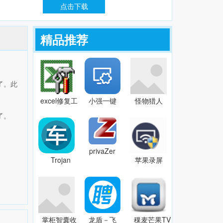
点击下载
精品推荐
能了。此
excel修复工
小强一键
怪物猎人
具
重装系统
世界冰原
了。
DataNumen
v2.2.1 官
多层男性
Excel
方版
冬装MOD
Repairv2.2
v3.67
privaZer
Trojan
苹果录屏
官方最新
GuarderGold
大师
版
7.74
v1.0.2.3
v3.0.13.0
掌柜智囊收
龙盾－飞
稞麦芒果TV