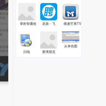
版
7.74
v1.0.2.3
v3.0.13.0
掌柜智囊收
龙盾－飞
稞麦芒果TV
银软件
豹网页木
视频下载器
V1.7.0.1204
马清除器
(xmlbar)9.95
1.3
官方版
从单色图
片文件获
闪电
赛博朋克
取数据1.0
RMVB格
2077英俊
式转换器
亚洲男性
v11.0.5
捏脸预设
MOD
v2.66