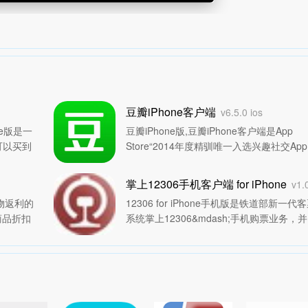
豆瓣iPhone客户端
v6.5.0 ios
ne版是一
豆瓣iPhone版,豆瓣iPhone客户端是App
可以买到
Store“2014年度精驯唯一入选兴趣社交App
采购。万千
豆瓣大家肯定不陌生，豆瓣汇集了一亿人
以抱团享
生活趣味豆瓣App，帮你发现好生活。
详
掌上12306手机客户端 for iPhone
v1
>>
>>
购物返利的
12306 for iPhone手机版是铁道部新一代
商品折扣
系统掌上12306&mdash;手机购票业务，并
券，让用
实现在线支付。手机购票系统支持苹果和
紧来下载
卓平台系统,将在9月底发布.绿茶特别提示:
前铁道部暂未发布12306手机客户端,发布
后小编将在第...
详情>>