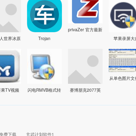
privaZer 官方最新
人世界冰原
Trojan
苹果录屏大
版v3.0.13.0
男性冬装
GuarderGold
v1.0.2.3
 v3.67
7.74
从单色图片文
取数据1.0
果TV视频
闪电RMVB格式转
赛博朋克2077英
下载器
换器 v11.0.5
俊亚洲男性捏脸预
ar)9.95 官方
设MOD v2.66
版
免费下载
玄武计划软件1