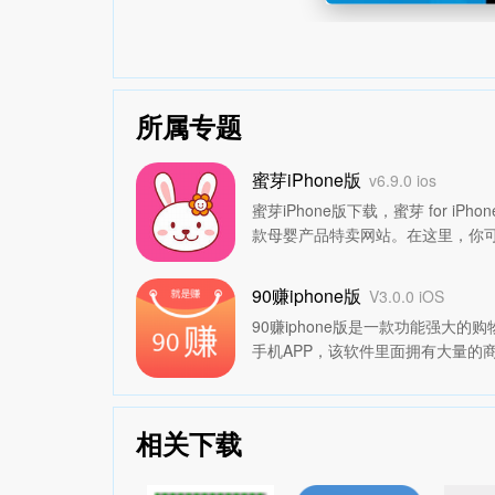
所属专题
蜜芽iPhone版
v6.9.0 ios
蜜芽iPhone版下载，蜜芽 for iPho
款母婴产品特卖网站。在这里，你
进口货。100%的正品，全球直接
妈妈的育儿秘籍，都在这里。还可
90赚iphone版
V3.0.0 iOS
受低价。妈妈们赶紧约起来吧~
详情
90赚iphone版是一款功能强大的
手机APP，该软件里面拥有大量的
信息，用户能领取不同的商品优惠
户在购物的时候还能获得红包。赶
试一试吧。
详情>>
相关下载