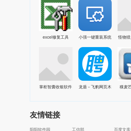
excel修复工具
小强一键重装系统
怪物猎
DataNumen Excel
v2.2.1 官方版
多层
Repairv2.2
MOD
掌柜智囊收银软件
龙盾－飞豹网页木
稞麦芒
V1.7.0.1204
马清除器1.3
(xmlb
友情链接
阳阳软件园
工信部
百度文库