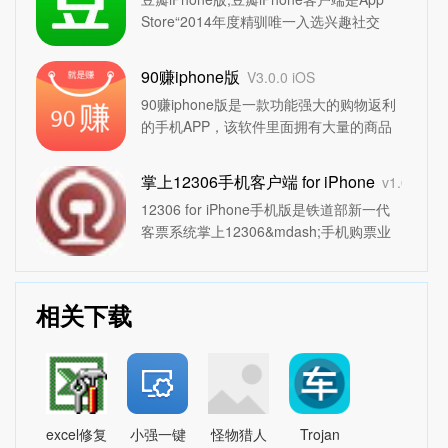
详情>>
Store“2014年度精驯唯一入选兴趣社交
App豆瓣大家肯定不陌生，豆瓣汇集了一
亿人的生活趣味豆瓣App，帮你发现好生
90赚iphone版
V3.0.0 iOS
活。
详情>>
90赚iphone版是一款功能强大的购物返利
的手机APP，该软件里面拥有大量的商品
折扣信息，用户能领取不同的商品优惠
券，让用户在购物的时候还能获得红包。
掌上12306手机客户端 for iPhone
v1.0 官网
赶紧来下载试一试吧。
详情>>
12306 for iPhone手机版是铁道部新一代
客票系统掌上12306&mdash;手机购票业
务，并实现在线支付。手机购票系统支持
苹果和安卓平台系统,将在9月底发布.绿茶
特别提示:目前铁道部暂未发布12306手机
相关下载
客户端,发布之后小编将在第...
详情>>
excel修复
小强一键
怪物猎人
Trojan