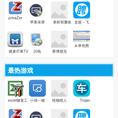
DataNumen
v2.2.1 官
多层男性
7.74
Excel
方版
冬装
Repairv2.2
MOD
privaZer
v3.67
苹果录屏
掌柜智囊收
龙盾－飞
官方最新
大师
银软件
豹网页木
版
v1.0.2.3
V1.7.0.1204
马清除器
v3.0.13.0
1.3
从单色图
片文件获
稞麦芒果TV
闪电
赛博朋克
取数据
视频下载器
RMVB格
2077英
1.0
(xmlbar)9.95
式转换器
俊亚洲男
官方版
v11.0.5
性捏脸预
最热游戏
设MOD
v2.66
excel修复工
小强一键
怪物猎人
Trojan
具
重装系统
世界冰原
GuarderGold
DataNumen
v2.2.1 官
多层男性
7.74
Excel
方版
冬装