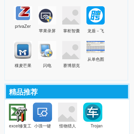
工具
重装系统
世界冰原
GuarderGold
DataNumen
v2.2.1 官
多层男性
7.74
Excel
方版
冬装MOD
privaZer
苹果录屏
掌柜智囊
龙盾－飞
Repairv2.2
v3.67
官方最新
大师
收银软件
豹网页木
版
v1.0.2.3
V1.7.0.1204
马清除器
v3.0.13.0
1.3
从单色图
稞麦芒果
闪电
赛博朋克
片文件获
TV视频下
RMVB格
2077英俊
取数据
载器
式转换器
亚洲男性
1.0
精品推荐
(xmlbar)9.95
v11.0.5
捏脸预设
官方版
MOD
v2.66
excel修复工
小强一键
怪物猎人
Trojan
具
重装系统
世界冰原
GuarderGold