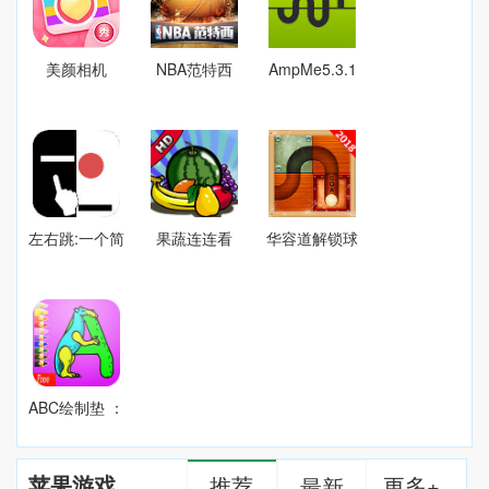
美颜相机
NBA范特西
AmpMe5.3.1
v4.5.0
1.2.1
左右跳:一个简
果蔬连连看
华容道解锁球
单但让您停不
HD2.2.0
智力游戏2018
下来的游戏1
经典版1
ABC绘制垫 ：
学习绘画和绘
图着色页面可
苹果游戏
推荐
更多+
最新