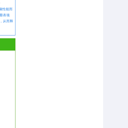
1
升电脑性能而
册表项
，从而释