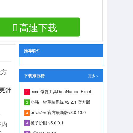
高速下载
推荐软件
大方
下载排行榜
更多 >
成更舒
excel修复工具DataNumen Excel Repairv2.2
1
小强一键重装系统 v2.2.1 官方版
2
privaZer 官方最新版v3.0.13.0
3
格
统内
橙子护眼 v5.0.0.1
4
式、
wPrime v2.10