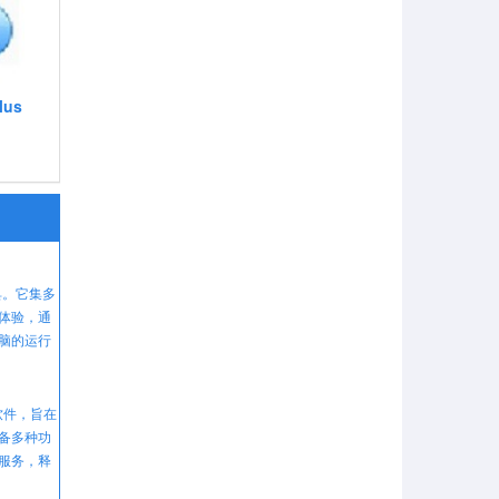
lus
具。它集多
体验，通
脑的运行
软件，旨在
备多种功
服务，释