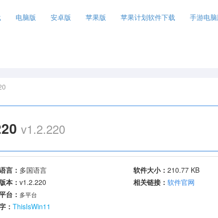
载
电脑版
安卓版
苹果版
苹果计划软件下载
手游电脑
20
220
v1.2.220
语言：
多国语言
软件大小：
210.77 KB
版本：
v1.2.220
相关链接：
软件官网
平台：
多平台
字：
ThisIsWin11