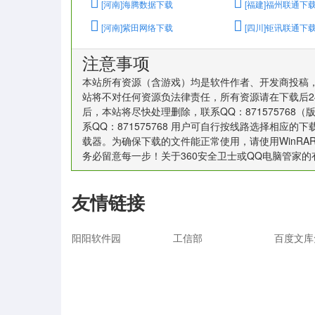
[河南]海腾数据下载
[福建]福州联通下
[河南]紫田网络下载
[四川]钜讯联通下
注意事项
本站所有资源（含游戏）均是软件作者、开发商投稿
站将不对任何资源负法律责任，所有资源请在下载后2
后，本站将尽快处理删除，联系QQ：87157576
系QQ：871575768 用户可自行按线路选择相
载器。为确保下载的文件能正常使用，请使用WinR
务必留意每一步！关于360安全卫士或QQ电脑管家
友情链接
阳阳软件园
工信部
百度文库