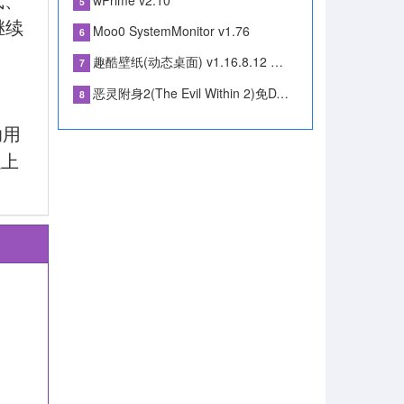
5
继续
Moo0 SystemMonitor v1.76
6
趣酷壁纸(动态桌面) v1.16.8.12 官方版
7
恶灵附身2(The Evil Within 2)免DVD补丁3DM版
8
助用
以上