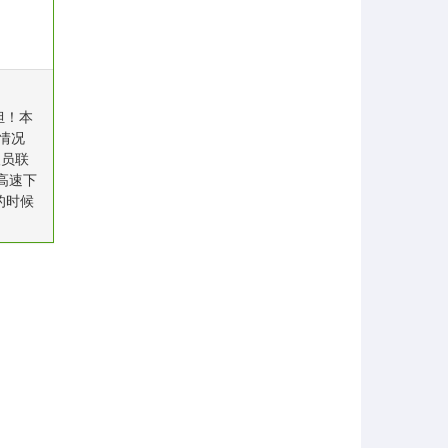
担！本
情况
人员联
高速下
的时候