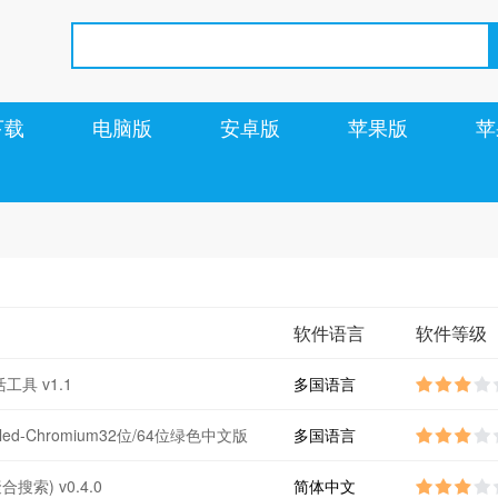
下载
电脑版
安卓版
苹果版
苹
软件语言
软件等级
活工具 v1.1
多国语言
gled-Chromium32位/64位绿色中文版
多国语言
6422.60
聚合搜索) v0.4.0
简体中文