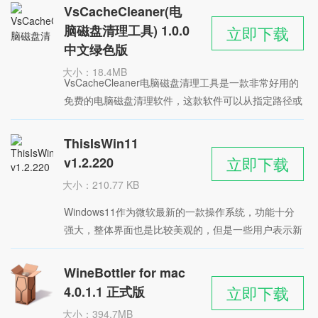
统之外，还能清理垃圾文件
星级：
VsCacheCleaner(电
脑磁盘清理工具) 1.0.0
立即下载
中文绿色版
大小：18.4MB
VsCacheCleaner电脑磁盘清理工具是一款非常好用的
时间：2022-05-31
免费的电脑磁盘清理软件，这款软件可以从指定路径或
星级：
所有磁盘扫描VisualStudio解决方案缓存文件夹.vs，支
持按路径、缓存大小和最后访问日期排序
ThisIsWin11
立即下载
v1.2.220
大小：210.77 KB
时间：2022-05-31
Windows11作为微软最新的一款操作系统，功能十分
星级：
强大，整体界面也是比较美观的，但是一些用户表示新
的系统样式操作起来不太习惯，今天小编为大家分享的
ThisIsWin11 软件能够帮助用户对Windows11的界面进
WineBottler for mac
行自定义设置，从而将系统变为更舒适的风格，支持多
立即下载
4.0.1.1 正式版
项魔改操作。
大小：394.7MB