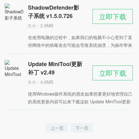
积不但，但是具备了出色的系统优化和清理功能，能够
ShadowDefender影
帮助用户快速删除无用的垃圾注册表等等，适用于
立即下载
子系统 v1.5.0.726
Windows操作系统。
大小：2.9MB
时间：2022-04-26
在使用电脑的过程中，如果我们的电脑不小心受到了某
星级：
些网络中的病毒攻击可能会导致系统崩溃，为操作带来
很多麻烦，想要避免被恶意程序攻击可以使用小编带来
的这款 ShadowDefender影子系统，软件能够帮助用户
Update MiniTool更新
创建一个虚拟的系统空间，所有病毒都只能停留在虚拟
立即下载
补丁 v2.49
空间中无法入侵。
大小：4.6MB
时间：2022-04-26
使用Windows操作系统的朋友如果想要更好地管理自己
星级：
的系统更新内容可以来下载这款 Update MiniTool更新
补丁软件，这是一个第三方更新补丁工具，能够帮助用
户对Windows的更新进行管理，支持安装或删除更新的
操作，使用起来很方便，用户可以对更新下载自定义设
上一页
下一页
置，支持中文。