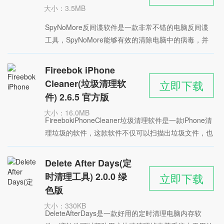
大小：3.5MB
时间：2022-05-21
SpyNoMore反间谍软件是一款非常不错的电脑反间谍
星级：
工具，SpyNoMore能够有效的清除电脑中的病毒，并
且还支持系统修复功能，可对系统漏洞进行修补，防止
病毒的入侵。软件可帮助用户扫描
Fireebok iPhone
Cleaner(垃圾清理软
立即下载
件) 2.6.5 官方版
大小：16.0MB
FireebokiPhoneCleaner垃圾清理软件是一款iPhone清
时间：2022-05-20
理垃圾的软件，这款软件不仅可以扫描出垃圾文件，也
星级：
可以将你不常用的文件和程序，还有大文件显示出来，
您可以选择删除
Delete After Days(定
时清理工具) 2.0.0 绿
立即下载
色版
大小：330KB
DeleteAfterDays是一款好用的定时清理电脑内存软
时间：2022-05-18