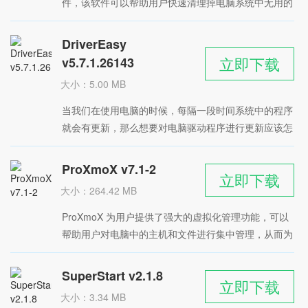
件，该软件可以帮助用户快速清理掉电脑系统中无用的
星级：
垃圾文件，释放电脑空间，提升性能，需要的朋友快来
下载吧
DriverEasy
立即下载
v5.7.1.26143
大小：5.00 MB
时间：2022-05-13
当我们在使用电脑的时候，每隔一段时间系统中的程序
星级：
就会有更新，那么想要对电脑驱动程序进行更新应该怎
么操作呢？大家可以来试试小编带来的这款
DriverEasy 软件，这是一款出色的驱动更新工具，可
ProXmoX v7.1-2
立即下载
以帮助用户直观地查看系统各项信息参数，方便更好地
大小：264.42 MB
了解自己的电脑数据，绿色安全。
时间：2022-05-12
​ProXmoX 为用户提供了强大的虚拟化管理功能，可以
星级：
帮助用户对电脑中的主机和文件进行集中管理，从而为
查找和访问提供了方便，节省用户的时间软件基于
Debian Linux打造，具备了两种不同的虚拟化技术，包
SuperStart v2.1.8
立即下载
括内核虚拟机和容器虚拟机，能够有效地管理服务器资
大小：3.34 MB
源，简单方便。