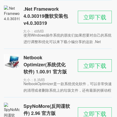
软件，这是罗技针对旗下的设备打造的驱动程序更新工
.Net Framework
具，能够有效地增强游戏操作，支持用户根据习惯自定
4.0.30319微软安装包
立即下载
义设置键位。
v4.0.30319
大小：48MB
使用Windows操作系统的朋友们如果想要对自己的系统
时间：2022-05-27
进行调整和优化可以来下载小编分享的这款 .Net
星级：
Framework 4.0.30319微软安装包工具，这是针对
Windows系统推出的托管代码，是常见的基础组件，能
Netbook
够帮助用户对系统运行缓慢等问题进行处理和解决，不
Optimizer(系统优化
立即下载
断地改进优化系统。
软件) 1.00.91 官方版
大小：8.3MB
NetbookOptimizer是一款系统优化软件，可以非常快速
时间：2022-05-25
的清理或者删除系统上的垃圾文件，还有最新的驱动程
星级：
序为所有的硬件，音频和视频设备
SpyNoMore(反间谍软
立即下载
件) 2.96 官方版