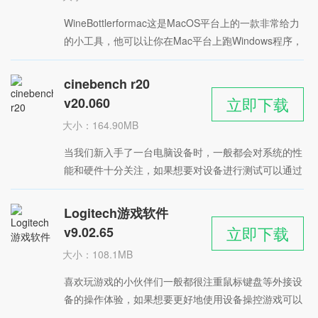
时间：2022-05-28
WineBottlerformac这是MacOS平台上的一款非常给力
星级：
的小工具，他可以让你在Mac平台上跑Windows程序，
WineBottler就可以直接将windows的应用程序封装成
Macapp来使用，这样你就不需要装双系统或者虚拟机
cinebench r20
了。
立即下载
v20.060
大小：164.90MB
时间：2022-05-27
当我们新入手了一台电脑设备时，一般都会对系统的性
星级：
能和硬件十分关注，如果想要对设备进行测试可以通过
小编带来的这款 cinebench r20 软件进行操作，这是一
个很实用的硬件测试工具，主要用来测试NVIDA和AMD
Logitech游戏软件
旗下的显卡CPU等硬件，能够将测试分数直观地展示给
立即下载
v9.02.65
用户查看。
大小：108.1MB
时间：2022-05-27
喜欢玩游戏的小伙伴们一般都很注重鼠标键盘等外接设
星级：
备的操作体验，如果想要更好地使用设备操控游戏可以
来试试小编分享的这款 Logitech Gaming Software也