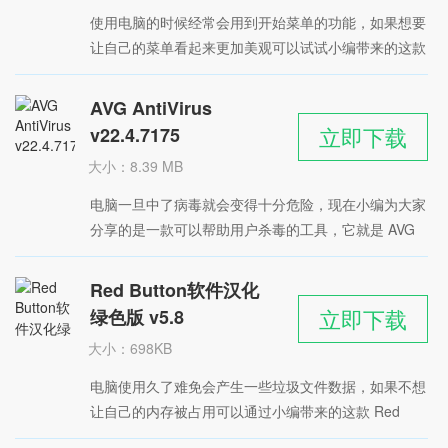
时间：2022-05-09
使用电脑的时候经常会用到开始菜单的功能，如果想要
星级：
让自己的菜单看起来更加美观可以试试小编带来的这款
SuperStart 软件，这是一个功能简单但很实用的优化工
具，可以对用户的菜单进行美化修改，支持自由选择开
AVG AntiVirus
始菜单的样式，打造自定义菜单，风格多样，支持
立即下载
v22.4.7175
Windows系统。
大小：8.39 MB
时间：2022-05-06
电脑一旦中了病毒就会变得十分危险，现在小编为大家
星级：
分享的是一款可以帮助用户杀毒的工具，它就是 AVG
AntiVirus 软件，软件具备了强大的木马查杀功能，可
以对电脑中的恶意程序或间谍软件进行有效地监控和拦
Red Button软件汉化
截操作，防止用户的电脑出现中毒情况，体积轻巧不会
立即下载
绿色版 v5.8
影响系统的运行。
大小：698KB
时间：2022-04-27
电脑使用久了难免会产生一些垃圾文件数据，如果不想
星级：
让自己的内存被占用可以通过小编带来的这款 Red
Button软件汉化绿色版软件进行清理操作，这款软件体