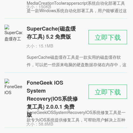
MediaCreationToolwrapperscript系统自动化部署工具
大小：150KB
是一款Windows系统自动化部署工具，用户能够通过这
时间：2022-06-03
款软件下载任意版本的系统文件，并且还能创建ISO文
星级：
件以及系统盘
SuperCache(磁盘缓
立即下载
存工具) 5.2 免费版
大小：15.1MB
时间：2022-06-03
SuperCache磁盘缓存工具是一款实用的磁盘缓存软
星级：
件，可以把一些原来电脑的硬盘数据存储在内存中，这
样就可以让计算机直接读取内存中的数据，不仅效率更
高，还减少了磁盘读写的次数
FoneGeek iOS
System
立即下载
Recovery(IOS系统修
复工具) 2.0.0.1 免费
FoneGeekiOSSystemRecoveryIOS系统修复工具是一
版
款专为IOS系统提供修复工具，可帮助用户解决上百种
大小：58.8MB
问题，让手机更好的使用。软件功能强大，除了修复系
时间：2022-05-31