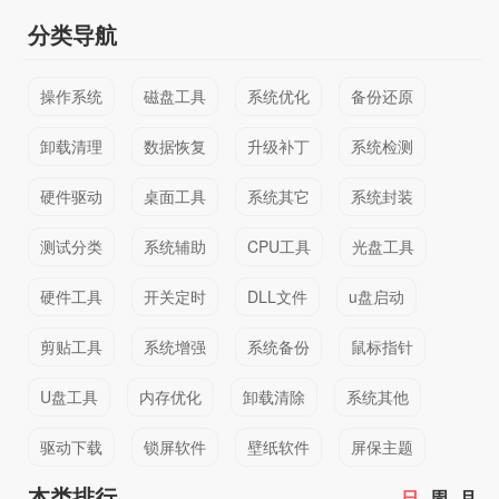
分类导航
操作系统
磁盘工具
系统优化
备份还原
卸载清理
数据恢复
升级补丁
系统检测
硬件驱动
桌面工具
系统其它
系统封装
测试分类
系统辅助
CPU工具
光盘工具
硬件工具
开关定时
DLL文件
u盘启动
剪贴工具
系统增强
系统备份
鼠标指针
U盘工具
内存优化
卸载清除
系统其他
驱动下载
锁屏软件
壁纸软件
屏保主题
本类排行
日
周
月