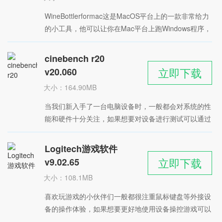
时间：2022-05-28
WineBottlerformac这是MacOS平台上的一款非常给力
星级：
的小工具，他可以让你在Mac平台上跑Windows程序，
WineBottler就可以直接将windows的应用程序封装成
Macapp来使用，这样你就不需要装双系统或者虚拟机
cinebench r20
了。
立即下载
v20.060
大小：164.90MB
时间：2022-05-27
当我们新入手了一台电脑设备时，一般都会对系统的性
星级：
能和硬件十分关注，如果想要对设备进行测试可以通过
小编带来的这款 cinebench r20 软件进行操作，这是一
个很实用的硬件测试工具，主要用来测试NVIDA和AMD
Logitech游戏软件
旗下的显卡CPU等硬件，能够将测试分数直观地展示给
立即下载
v9.02.65
用户查看。
大小：108.1MB
时间：2022-05-27
喜欢玩游戏的小伙伴们一般都很注重鼠标键盘等外接设
星级：
备的操作体验，如果想要更好地使用设备操控游戏可以
来试试小编分享的这款 Logitech Gaming Software也