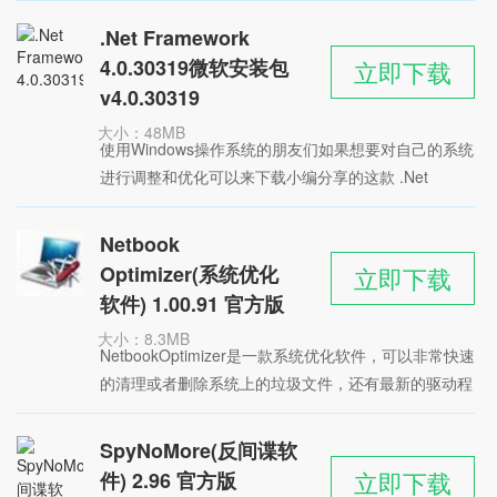
软件，这是罗技针对旗下的设备打造的驱动程序更新工
.Net Framework
具，能够有效地增强游戏操作，支持用户根据习惯自定
4.0.30319微软安装包
立即下载
义设置键位。
v4.0.30319
大小：48MB
使用Windows操作系统的朋友们如果想要对自己的系统
时间：2022-05-27
进行调整和优化可以来下载小编分享的这款 .Net
星级：
Framework 4.0.30319微软安装包工具，这是针对
Windows系统推出的托管代码，是常见的基础组件，能
Netbook
够帮助用户对系统运行缓慢等问题进行处理和解决，不
Optimizer(系统优化
立即下载
断地改进优化系统。
软件) 1.00.91 官方版
大小：8.3MB
NetbookOptimizer是一款系统优化软件，可以非常快速
时间：2022-05-25
的清理或者删除系统上的垃圾文件，还有最新的驱动程
星级：
序为所有的硬件，音频和视频设备
SpyNoMore(反间谍软
立即下载
件) 2.96 官方版