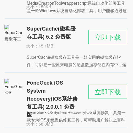
MediaCreationToolwrapperscript系统自动化部署工具
大小：150KB
是一款Windows系统自动化部署工具，用户能够通过这
时间：2022-06-03
款软件下载任意版本的系统文件，并且还能创建ISO文
星级：
件以及系统盘
SuperCache(磁盘缓
立即下载
存工具) 5.2 免费版
大小：15.1MB
时间：2022-06-03
SuperCache磁盘缓存工具是一款实用的磁盘缓存软
星级：
件，可以把一些原来电脑的硬盘数据存储在内存中，这
样就可以让计算机直接读取内存中的数据，不仅效率更
高，还减少了磁盘读写的次数
FoneGeek iOS
System
立即下载
Recovery(IOS系统修
复工具) 2.0.0.1 免费
FoneGeekiOSSystemRecoveryIOS系统修复工具是一
版
款专为IOS系统提供修复工具，可帮助用户解决上百种
大小：58.8MB
问题，让手机更好的使用。软件功能强大，除了修复系
时间：2022-05-31