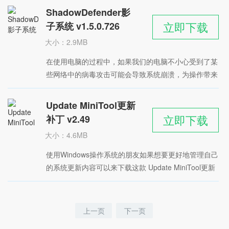
积不但，但是具备了出色的系统优化和清理功能，能够
ShadowDefender影
帮助用户快速删除无用的垃圾注册表等等，适用于
立即下载
子系统 v1.5.0.726
Windows操作系统。
大小：2.9MB
时间：2022-04-26
在使用电脑的过程中，如果我们的电脑不小心受到了某
星级：
些网络中的病毒攻击可能会导致系统崩溃，为操作带来
很多麻烦，想要避免被恶意程序攻击可以使用小编带来
的这款 ShadowDefender影子系统，软件能够帮助用户
Update MiniTool更新
创建一个虚拟的系统空间，所有病毒都只能停留在虚拟
立即下载
补丁 v2.49
空间中无法入侵。
大小：4.6MB
时间：2022-04-26
使用Windows操作系统的朋友如果想要更好地管理自己
星级：
的系统更新内容可以来下载这款 Update MiniTool更新
补丁软件，这是一个第三方更新补丁工具，能够帮助用
户对Windows的更新进行管理，支持安装或删除更新的
操作，使用起来很方便，用户可以对更新下载自定义设
上一页
下一页
置，支持中文。