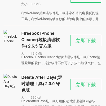
大小：3.5MB
时间：2022-05-21
SpyNoMore反间谍软件是一款非常不错的电脑反间谍
星级：
工具，SpyNoMore能够有效的清除电脑中的病毒，并
且还支持系统修复功能，可对系统漏洞进行修补，防止
病毒的入侵。软件可帮助用户扫描
Fireebok iPhone
Cleaner(垃圾清理软
立即下载
件) 2.6.5 官方版
大小：16.0MB
FireebokiPhoneCleaner垃圾清理软件是一款iPhone清
时间：2022-05-20
理垃圾的软件，这款软件不仅可以扫描出垃圾文件，也
星级：
可以将你不常用的文件和程序，还有大文件显示出来，
您可以选择删除
Delete After Days(定
时清理工具) 2.0.0 绿
立即下载
色版
大小：330KB
DeleteAfterDays是一款好用的定时清理电脑内存软
时间：2022-05-18