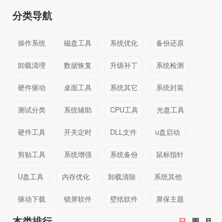
分类导航
操作系统
磁盘工具
系统优化
备份还原
卸载清理
数据恢复
升级补丁
系统检测
硬件驱动
桌面工具
系统其它
系统封装
测试分类
系统辅助
CPU工具
光盘工具
硬件工具
开关定时
DLL文件
u盘启动
剪贴工具
系统增强
系统备份
鼠标指针
U盘工具
内存优化
卸载清除
系统其他
驱动下载
锁屏软件
壁纸软件
屏保主题
本类排行
日
周
月