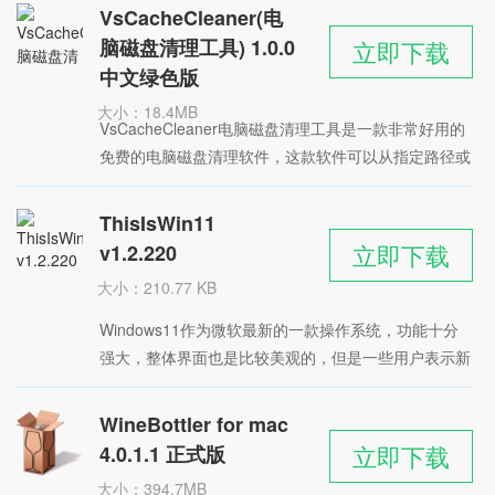
统之外，还能清理垃圾文件
星级：
VsCacheCleaner(电
脑磁盘清理工具) 1.0.0
立即下载
中文绿色版
大小：18.4MB
VsCacheCleaner电脑磁盘清理工具是一款非常好用的
时间：2022-05-31
免费的电脑磁盘清理软件，这款软件可以从指定路径或
星级：
所有磁盘扫描VisualStudio解决方案缓存文件夹.vs，支
持按路径、缓存大小和最后访问日期排序
ThisIsWin11
立即下载
v1.2.220
大小：210.77 KB
时间：2022-05-31
Windows11作为微软最新的一款操作系统，功能十分
星级：
强大，整体界面也是比较美观的，但是一些用户表示新
的系统样式操作起来不太习惯，今天小编为大家分享的
ThisIsWin11 软件能够帮助用户对Windows11的界面进
WineBottler for mac
行自定义设置，从而将系统变为更舒适的风格，支持多
立即下载
4.0.1.1 正式版
项魔改操作。
大小：394.7MB