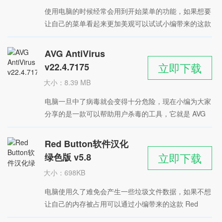
时间：2022-05-09
使用电脑的时候经常会用到开始菜单的功能，如果想要
星级：
让自己的菜单看起来更加美观可以试试小编带来的这款
SuperStart 软件，这是一个功能简单但很实用的优化工
具，可以对用户的菜单进行美化修改，支持自由选择开
AVG AntiVirus
始菜单的样式，打造自定义菜单，风格多样，支持
立即下载
v22.4.7175
Windows系统。
大小：8.39 MB
时间：2022-05-06
电脑一旦中了病毒就会变得十分危险，现在小编为大家
星级：
分享的是一款可以帮助用户杀毒的工具，它就是 AVG
AntiVirus 软件，软件具备了强大的木马查杀功能，可
以对电脑中的恶意程序或间谍软件进行有效地监控和拦
Red Button软件汉化
截操作，防止用户的电脑出现中毒情况，体积轻巧不会
立即下载
绿色版 v5.8
影响系统的运行。
大小：698KB
时间：2022-04-27
电脑使用久了难免会产生一些垃圾文件数据，如果不想
星级：
让自己的内存被占用可以通过小编带来的这款 Red
Button软件汉化绿色版软件进行清理操作，这款软件体