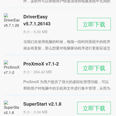
件，该软件可以帮助用户快速清理掉电脑系统中无用的
星级：
垃圾文件，释放电脑空间，提升性能，需要的朋友快来
下载吧
DriverEasy
立即下载
v5.7.1.26143
大小：5.00 MB
时间：2022-05-13
当我们在使用电脑的时候，每隔一段时间系统中的程序
星级：
就会有更新，那么想要对电脑驱动程序进行更新应该怎
么操作呢？大家可以来试试小编带来的这款
DriverEasy 软件，这是一款出色的驱动更新工具，可
ProXmoX v7.1-2
立即下载
以帮助用户直观地查看系统各项信息参数，方便更好地
大小：264.42 MB
了解自己的电脑数据，绿色安全。
时间：2022-05-12
​ProXmoX 为用户提供了强大的虚拟化管理功能，可以
星级：
帮助用户对电脑中的主机和文件进行集中管理，从而为
查找和访问提供了方便，节省用户的时间软件基于
Debian Linux打造，具备了两种不同的虚拟化技术，包
SuperStart v2.1.8
立即下载
括内核虚拟机和容器虚拟机，能够有效地管理服务器资
大小：3.34 MB
源，简单方便。